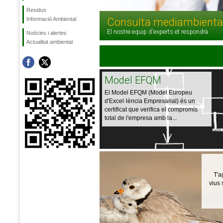
Residus
Informació Ambiental
Consulta mediambienta
El nostre equip d'experts et respondrà
Notícies i alertes
Actualitat ambiental
Model EFQM
El Model EFQM (Model Europeu
d'Excel·lència Empresarial) és un
certificat que verifica el compromís
total de l'empresa amb la...
T'a
vius 