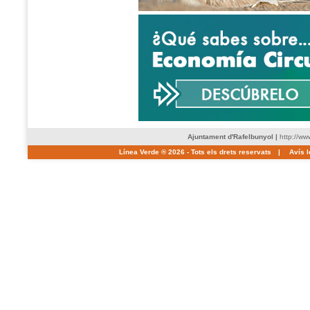
Ajuntament d'Rafelbunyol
|
http://ww
Línea Verde ® 2026 - Tots els drets reservats
|
Avís l