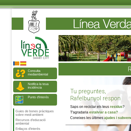
R
Consulta
mediambiental
Notifica la teua
incidència
Tu preguntes,
Rafelbunyol respon
Punts d'interés
Saps on reciclar els teus
residus
?
Guies de bones pràctiques
T'agradaria
estalviar
a casa?
sobre medi ambient
Coneixes les últimes
ajudes i subven
Recursos d'educació
ambiental
Enllaços d'interès